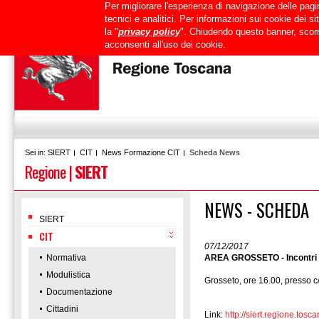
Per migliorare l'esperienza di navigazione delle pagin
Uffici
URP
PEC
Mappa del sito
RTRT
Intranet
tecnici e analitici. Per informazioni sui cookie dei 
la "
privacy policy
". Chiudendo questo banner, scorr
acconsenti all'uso dei cookie.
SIERT
CIT
News Formazione CIT
Scheda News
Sei in:
Regione
|
SIERT
NEWS - SCHEDA
SIERT
CIT
07/12/2017
Normativa
AREA GROSSETO - Incontri n
Modulistica
Grosseto, ore 16.00, presso c
Documentazione
Cittadini
Link:
http://siert.regione.t