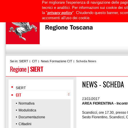
Per migliorare l'esperienza di navigazione delle pagin
Uffici
URP
PEC
Mappa del sito
RTRT
Intranet
tecnici e analitici. Per informazioni sui cookie dei 
la "
privacy policy
". Chiudendo questo banner, scorr
acconsenti all'uso dei cookie.
SIERT
CIT
News Formazione CIT
Scheda News
Sei in:
Regione
|
SIERT
NEWS - SCHEDA
SIERT
CIT
13/11/2017
Normativa
AREA FIORENTINA - Incontri 
Modulistica
Scandicci, ore 17.30, presso 
Documentazione
Sesto Fiorentino, Scandicci, 
Cittadini