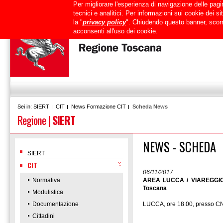
Per migliorare l'esperienza di navigazione delle pagin
Uffici
URP
PEC
Mappa del sito
RTRT
Intranet
tecnici e analitici. Per informazioni sui cookie dei 
la "
privacy policy
". Chiudendo questo banner, scorr
acconsenti all'uso dei cookie.
SIERT
CIT
News Formazione CIT
Scheda News
Sei in:
Regione
|
SIERT
NEWS - SCHEDA
SIERT
CIT
06/11/2017
Normativa
AREA LUCCA / VIAREGGIO /
Toscana
Modulistica
Documentazione
LUCCA, ore 18.00, presso CN
Cittadini