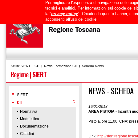
Per migliorare l'esperienza di navigazione delle pagin
Uffici
URP
PEC
Mappa del sito
RTRT
Intranet
tecnici e analitici. Per informazioni sui cookie dei 
la "
privacy policy
". Chiudendo questo banner, scorr
acconsenti all'uso dei cookie.
SIERT
CIT
News Formazione CIT
Scheda News
Sei in:
Regione
|
SIERT
NEWS - SCHEDA
SIERT
CIT
19/01/2018
Normativa
AREA PISTOIA - Incontri nuo
Modulistica
Pistoia, ore 11.00, CNA: press
Documentazione
Cittadini
Link:
http://siert.regione.t