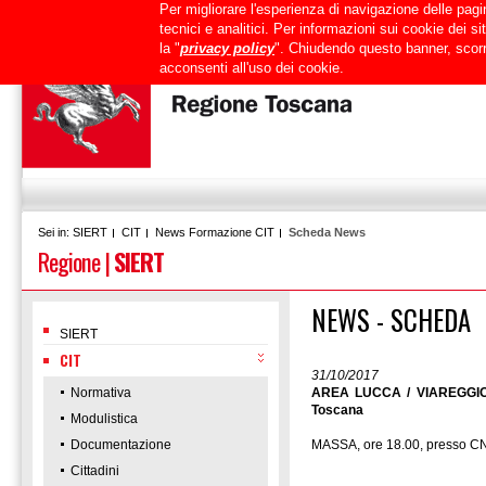
Per migliorare l'esperienza di navigazione delle pagin
Uffici
URP
PEC
Mappa del sito
RTRT
Intranet
tecnici e analitici. Per informazioni sui cookie dei 
la "
privacy policy
". Chiudendo questo banner, scorr
acconsenti all'uso dei cookie.
SIERT
CIT
News Formazione CIT
Scheda News
Sei in:
Regione
|
SIERT
NEWS - SCHEDA
SIERT
CIT
31/10/2017
Normativa
AREA LUCCA / VIAREGGIO /
Toscana
Modulistica
Documentazione
MASSA, ore 18.00, presso CN
Cittadini