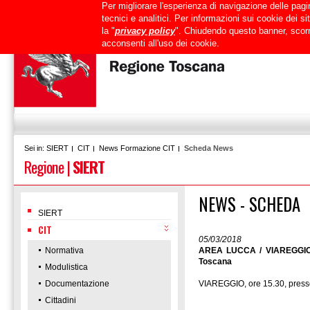
Per migliorare l'esperienza di navigazione delle pagin
Uffici
URP
PEC
Mappa del sito
RTRT
Intranet
tecnici e analitici. Per informazioni sui cookie dei 
la "
privacy policy
". Chiudendo questo banner, scorr
acconsenti all'uso dei cookie.
SIERT
CIT
News Formazione CIT
Scheda News
Sei in:
Regione
|
SIERT
NEWS - SCHEDA
SIERT
CIT
05/03/2018
Normativa
AREA LUCCA / VIAREGGIO /
Toscana
Modulistica
Documentazione
VIAREGGIO, ore 15.30, press
Cittadini