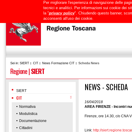
Per migliorare l'esperienza di navigazione delle pagin
Uffici
URP
PEC
Mappa del sito
RTRT
Intranet
tecnici e analitici. Per informazioni sui cookie dei 
la "
privacy policy
". Chiudendo questo banner, scorr
acconsenti all'uso dei cookie.
SIERT
CIT
News Formazione CIT
Scheda News
Sei in:
Regione
|
SIERT
NEWS - SCHEDA
SIERT
CIT
16/04/2018
Normativa
AREA FIRENZE - Incontri nuo
Modulistica
Firenze, ore 14.30, c/o CNA V
Documentazione
Cittadini
Link:
http://siert.regione.t