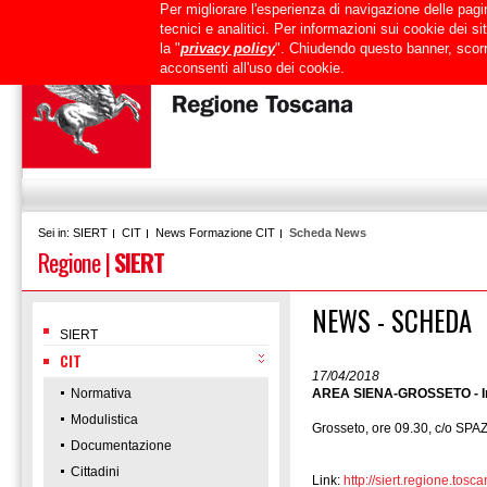
Per migliorare l'esperienza di navigazione delle pagin
Uffici
URP
PEC
Mappa del sito
RTRT
Intranet
tecnici e analitici. Per informazioni sui cookie dei 
la "
privacy policy
". Chiudendo questo banner, scorr
acconsenti all'uso dei cookie.
SIERT
CIT
News Formazione CIT
Scheda News
Sei in:
Regione
|
SIERT
NEWS - SCHEDA
SIERT
CIT
17/04/2018
Normativa
AREA SIENA-GROSSETO - Inco
Modulistica
Grosseto, ore 09.30, c/o SP
Documentazione
Cittadini
Link:
http://siert.regione.t