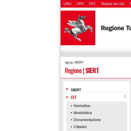
Uffici
URP
PEC
Mappa del sito
SIERT
Sei in:
Regione
|
SIERT
SIERT
CIT
Normativa
Modulistica
Documentazione
Cittadini