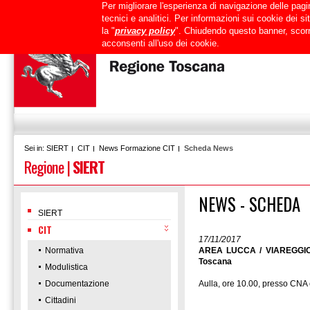
Per migliorare l'esperienza di navigazione delle pagin
Uffici
URP
PEC
Mappa del sito
RTRT
Intranet
tecnici e analitici. Per informazioni sui cookie dei 
la "
privacy policy
". Chiudendo questo banner, scorr
acconsenti all'uso dei cookie.
SIERT
CIT
News Formazione CIT
Scheda News
Sei in:
Regione
|
SIERT
NEWS - SCHEDA
SIERT
CIT
17/11/2017
Normativa
AREA LUCCA / VIAREGGIO /
Toscana
Modulistica
Documentazione
Aulla, ore 10.00, presso CNA
Cittadini