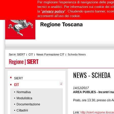
Per migliorare l'esperienza di navigazione delle pagin
Uffici
URP
PEC
Mappa del sito
RTRT
Intranet
tecnici e analitici. Per informazioni sui cookie dei 
la "
privacy policy
". Chiudendo questo banner, scorr
acconsenti all'uso dei cookie.
SIERT
CIT
News Formazione CIT
Scheda News
Sei in:
Regione
|
SIERT
NEWS - SCHEDA
SIERT
CIT
14/12/2017
Normativa
AREA PUBLIES - Incontri nuo
Modulistica
Prato, ore 13.30, presso c/o 
Documentazione
Cittadini
Link:
http://siert.regione.t