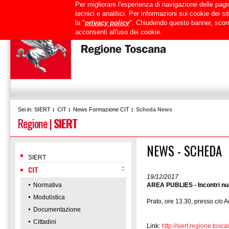
Per migliorare l'esperienza di navigazione delle pagin
Uffici
URP
PEC
Mappa del sito
RTRT
Intranet
tecnici e analitici. Per informazioni sui cookie dei 
la "
privacy policy
". Chiudendo questo banner, scorr
acconsenti all'uso dei cookie.
SIERT
CIT
News Formazione CIT
Scheda News
Sei in:
Regione
|
SIERT
NEWS - SCHEDA
SIERT
CIT
19/12/2017
Normativa
AREA PUBLIES - Incontri nuo
Modulistica
Prato, ore 13.30, presso c/o 
Documentazione
Cittadini
Link:
http://siert.regione.t