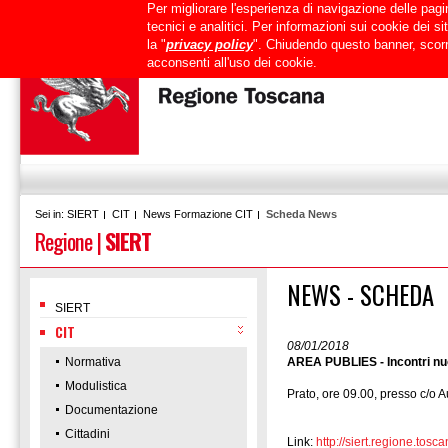
Per migliorare l'esperienza di navigazione delle pagin
Uffici
URP
PEC
Mappa del sito
RTRT
Intranet
tecnici e analitici. Per informazioni sui cookie dei 
la "
privacy policy
". Chiudendo questo banner, scorr
acconsenti all'uso dei cookie.
SIERT
CIT
News Formazione CIT
Scheda News
Sei in:
Regione
|
SIERT
NEWS - SCHEDA
SIERT
CIT
08/01/2018
Normativa
AREA PUBLIES - Incontri nuo
Modulistica
Prato, ore 09.00, presso c/o 
Documentazione
Cittadini
Link:
http://siert.regione.t