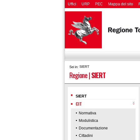
Uffici
URP
PEC
Mappa del sito
SIERT
Sei in:
Regione
|
SIERT
SIERT
CIT
Normativa
Modulistica
Documentazione
Cittadini