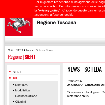
Per migliorare l'esperienza di navigazione delle pagin
Uffici
URP
PEC
Mappa del sito
RTRT
Intranet
tecnici e analitici. Per informazioni sui cookie dei 
la "
privacy policy
". Chiudendo questo banner, scorr
acconsenti all'uso dei cookie.
SIERT
News
Scheda News
Sei in:
Regione
|
SIERT
NEWS - SCHEDA
SIERT
CIT
18/06/2026
Normativa
24 GIUGNO - CHIUSURA UFF
Modulistica
Si comunica che il giorno 24
Documentazione
resteranno chiusi.
Cittadini