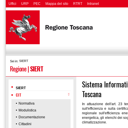
Uffici
URP
PEC
Mappa del sito
RTRT
Intranet
SIERT
Sei in:
Regione
|
SIERT
Sistema Informativ
SIERT
Toscana
CIT
Normativa
In attuazione dell'art. 23 t
sull'efficienza e sulla certi
Modulistica
regionale sull'efficienza en
Documentazione
energetica, gli elenchi dei sog
climatizzazione.
Cittadini