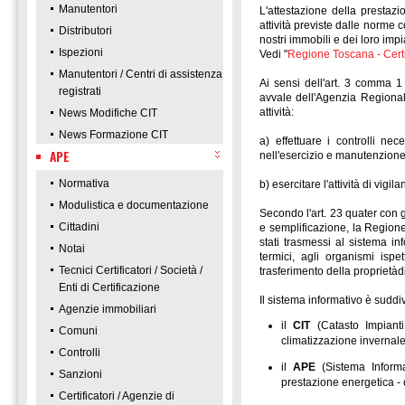
Manutentori
L'attestazione della prestazi
attività previste dalle norme 
Distributori
nostri immobili e dei loro impi
Ispezioni
Vedi "
Regione Toscana - Certi
Manutentori / Centri di assistenza
Ai sensi dell'art. 3 comma 
registrati
avvale dell'Agenzia Regiona
attività:
News Modifiche CIT
News Formazione CIT
a) effettuare i controlli ne
APE
nell'esercizio e manutenzione 
Normativa
b) esercitare l'attività di vigi
Modulistica e documentazione
Secondo l'art. 23 quater con g
Cittadini
e semplificazione, la Regione 
stati trasmessi al sistema inf
Notai
termici, agli organismi ispet
Tecnici Certificatori / Società /
trasferimento della proprietàd
Enti di Certificazione
Il sistema informativo è suddiv
Agenzie immobiliari
il
CIT
(Catasto Impianti 
Comuni
climatizzazione invernale
Controlli
il
APE
(Sistema Informat
Sanzioni
prestazione energetica -
Certificatori / Agenzie di