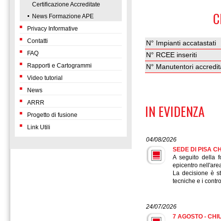
Certificazione Accreditate
C
News Formazione APE
Privacy Informative
Contatti
N° Impianti accatastati
FAQ
N° RCEE inseriti
Rapporti e Cartogrammi
N° Manutentori accredit
Video tutorial
News
ARRR
IN EVIDENZA
Progetto di fusione
Link Utili
04/08/2026
SEDE DI PISA 
A seguito della 
epicentro nell'ar
La decisione è st
tecniche e i contro
24/07/2026
7 AGOSTO - CHI