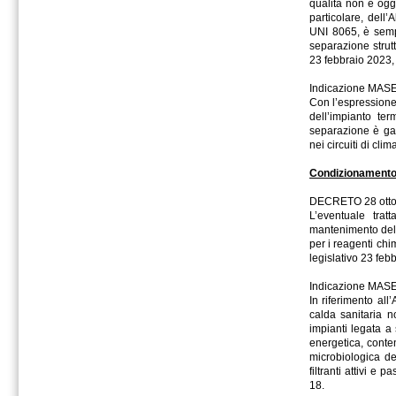
qualità non è ogg
particolare, dell
UNI 8065, è semp
separazione strutt
23 febbraio 2023, 
Indicazione MAS
Con l’espressione “
dell’impianto te
separazione è gar
nei circuiti di cli
Condizionamento 
DECRETO 28 ottob
L’eventuale tra
mantenimento della
per i reagenti chim
legislativo 23 feb
Indicazione MAS
In riferimento al
calda sanitaria 
impianti legata a 
energetica, conte
microbiologica del
filtranti attivi e 
18.