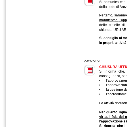
Si comunica che i
della sede di Are
Pertanto,
saranno 
manutentori, l'ap
delle caselle di
chiusura Uffici A
Si consiglia ai m
le proprie attivi
24/07/2026
CHIUSURA UFFICI
Si informa che, 
conseguenza, sara
•
l’approvazione
•
l’approvazion
•
la gestione de
•
l’accreditame
Le attività ripre
Per quanto rigua
virtuali (sia dei
l’approvazione s
Si ricorda che i