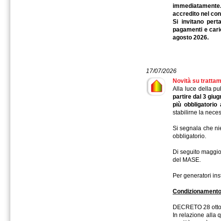
immediatamente. 
accredito nel con
Si invitano pert
pagamenti e caric
agosto 2026.
17/07/2026
Novità su trattam
Alla luce della 
partire dal 3 giu
più obbligatorio
stabilirne la nece
Si segnala che ni
obbligatorio.
Di seguito maggiori
del MASE.
Per generatori ins
Condizionamento 
DECRETO 28 ottob
In relazione alla q