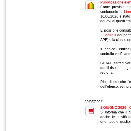
Pubblicazione elen
Come previsto da
contenente le
Line
10/06/2026 è stato 
del 2% di quelli e
E' possibile consul
- Controlli
del porta
APE) e la classe en
Il Tecnico Certifica
controllo verifican
Gli APE estratti ve
quelli risultati ne
regionali.
Ricordiamo che l'e
dell’elenco, sempre
29/05/2026
1 GIUGNO 2026 - 
Si informa che il 
anche le attività 
oneri ape e gestion