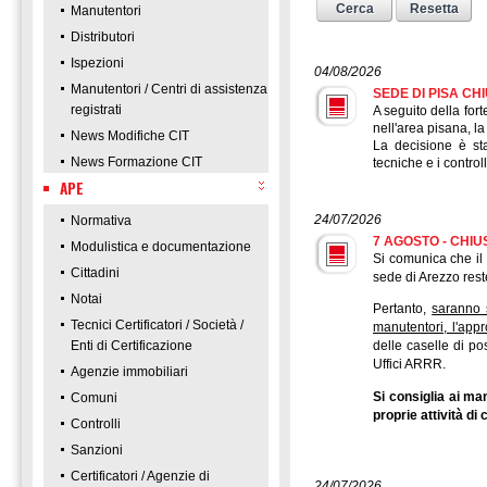
Manutentori
Distributori
Ispezioni
04/08/2026
Manutentori / Centri di assistenza
SEDE DI PISA C
registrati
A seguito della for
nell'area pisana, l
News Modifiche CIT
La decisione è sta
News Formazione CIT
tecniche e i control
APE
24/07/2026
Normativa
7 AGOSTO - CHIU
Modulistica e documentazione
Si comunica che il 
Cittadini
sede di Arezzo res
Notai
Pertanto,
saranno 
Tecnici Certificatori / Società /
manutentori, l'app
Enti di Certificazione
delle caselle di po
Uffici ARRR.
Agenzie immobiliari
Si consiglia ai man
Comuni
proprie attività d
Controlli
Sanzioni
Certificatori / Agenzie di
24/07/2026