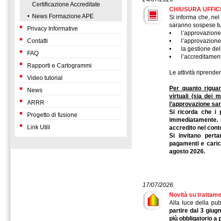
Certificazione Accreditate
CHIUSURA UFFICI 
News Formazione APE
Si informa che, nel
saranno sospese tut
Privacy Informative
•
l’approvazione 
Contatti
•
l’approvazione
•
la gestione dell
FAQ
•
l’accreditament
Rapporti e Cartogrammi
Le attività ripren
Video tutorial
Per quanto riguar
News
virtuali (sia dei 
ARRR
l’approvazione sa
Si ricorda che i 
Progetto di fusione
immediatamente. I
Link Utili
accredito nel cont
Si invitano perta
pagamenti e caric
agosto 2026.
17/07/2026
Novità su trattame
Alla luce della p
partire dal 3 giug
più obbligatorio a