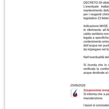
DECRETO 28 ottobr
L’eventuale trat
mantenimento della 
per i reagenti chimi
legislativo 23 febbr
Indicazione MASE
In riferimento all
calda sanitaria non
legata a specifiche 
contenimento emiss
dell’acqua nei punti 
da impiegare nel tra
Nell’eventualità de
Si ricorda che in
verificata la confo
acque destinate a
25/06/2026
Sospensione tempo
Si informa che a p
manutenzione.
I lavori si conclud