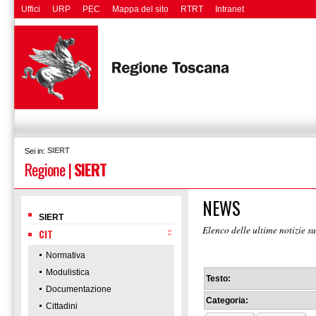
Uffici
URP
PEC
Mappa del sito
RTRT
Intranet
SIERT
Sei in:
Regione
|
SIERT
NEWS
SIERT
Elenco delle ultime notizie s
CIT
Normativa
Modulistica
Testo:
Documentazione
Categoria:
Cittadini