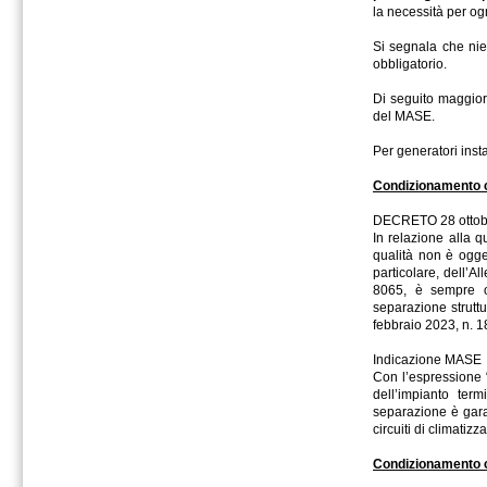
la necessità per ogn
Si segnala che nie
obbligatorio.
Di seguito maggiori
del MASE.
Per generatori inst
Condizionamento c
DECRETO 28 ottobr
In relazione alla qu
qualità non è ogge
particolare, dell’
8065, è sempre o
separazione struttur
febbraio 2023, n. 18
Indicazione MASE
Con l’espressione “
dell’impianto ter
separazione è garan
circuiti di climatiz
Condizionamento c