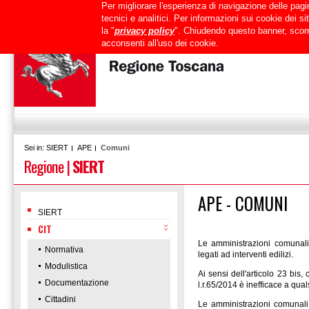
Per migliorare l'esperienza di navigazione delle pagin
Uffici
URP
PEC
Mappa del sito
RTRT
Intranet
tecnici e analitici. Per informazioni sui cookie dei 
la "
privacy policy
". Chiudendo questo banner, scorr
acconsenti all'uso dei cookie.
SIERT
APE
Comuni
Sei in:
Regione
|
SIERT
APE - COMUNI
SIERT
CIT
Le amministrazioni comunali 
Normativa
legati ad interventi edilizi.
Modulistica
Ai sensi dell'articolo 23 bis, c
Documentazione
l.r.65/2014 è inefficace a qua
Cittadini
Le amministrazioni comunali 