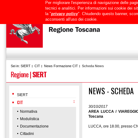
Per migliorare l'esperienza di navigazione delle pagin
Uffici
URP
PEC
Mappa del sito
RTRT
Intranet
tecnici e analitici. Per informazioni sui cookie dei 
la "
privacy policy
". Chiudendo questo banner, scorr
acconsenti all'uso dei cookie.
SIERT
CIT
News Formazione CIT
Scheda News
Sei in:
Regione
|
SIERT
NEWS - SCHEDA
SIERT
CIT
30/10/2017
Normativa
AREA LUCCA / VIAREGGIO /
Toscana
Modulistica
Documentazione
LUCCA, ore 18.00, presso CN
Cittadini